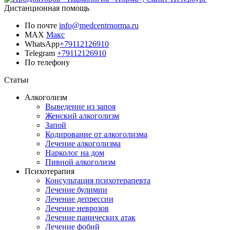
Дистанционная помощь
По почте
info@medcentrnorma.ru
MAX
Макс
WhatsApp
+79112126910
Telegram
+79112126910
По телефону
Позвонить врачу
Статьи
Алкоголизм
Выведение из запоя
Женский алкоголизм
Запой
Кодирование от алкоголизма
Лечение алкоголизма
Нарколог на дом
Пивной алкоголизм
Психотерапия
Консультация психотерапевта
Лечение булимии
Лечение депрессии
Лечение неврозов
Лечение панических атак
Лечение фобий