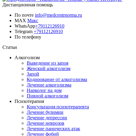
Дистанционная помощь
По почте
info@medcentrnorma.ru
MAX
Макс
WhatsApp
+79112126910
Telegram
+79112126910
По телефону
Позвонить врачу
Статьи
Алкоголизм
Выведение из запоя
Женский алкоголизм
Запой
Кодирование от алкоголизма
Лечение алкоголизма
Нарколог на дом
Пивной алкоголизм
Психотерапия
Консультация психотерапевта
Лечение булимии
Лечение депрессии
Лечение неврозов
Лечение панических атак
Лечение фобий