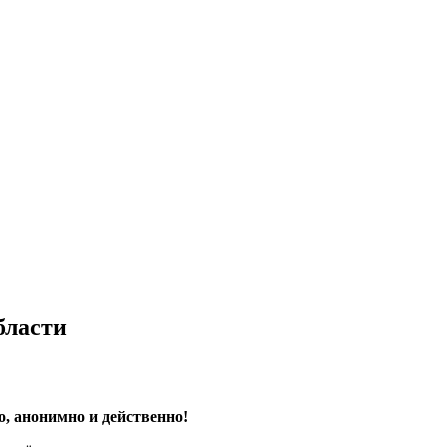
бласти
о, анонимно и действенно!