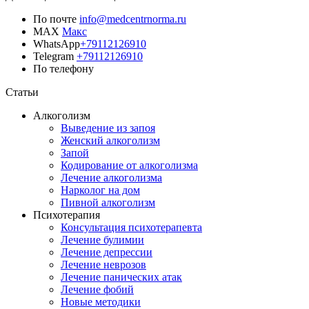
По почте
info@medcentrnorma.ru
MAX
Макс
WhatsApp
+79112126910
Telegram
+79112126910
По телефону
Позвонить врачу
Статьи
Алкоголизм
Выведение из запоя
Женский алкоголизм
Запой
Кодирование от алкоголизма
Лечение алкоголизма
Нарколог на дом
Пивной алкоголизм
Психотерапия
Консультация психотерапевта
Лечение булимии
Лечение депрессии
Лечение неврозов
Лечение панических атак
Лечение фобий
Новые методики