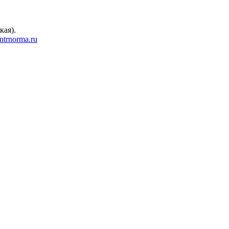
кая).
trnorma.ru