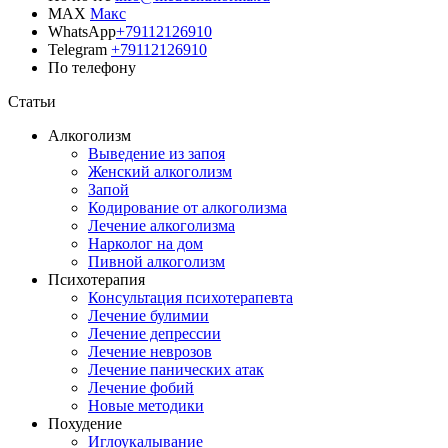
MAX
Макс
WhatsApp
+79112126910
Telegram
+79112126910
По телефону
Позвонить врачу
Статьи
Алкоголизм
Выведение из запоя
Женский алкоголизм
Запой
Кодирование от алкоголизма
Лечение алкоголизма
Нарколог на дом
Пивной алкоголизм
Психотерапия
Консультация психотерапевта
Лечение булимии
Лечение депрессии
Лечение неврозов
Лечение панических атак
Лечение фобий
Новые методики
Похудение
Иглоукалывание