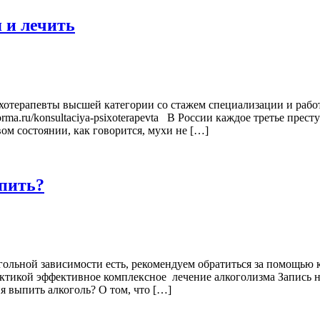
 и лечить
терапевты высшей категории со стажем специализации и работы
orma.ru/konsultaciya-psixoterapevta В России каждое третье пре
ом состоянии, как говорится, мухи не […]
ыпить?
когольной зависимости есть, рекомендуем обратиться за помощью
тикой эффективное комплексное лечение алкоголизма Запись н
я выпить алкоголь? О том, что […]