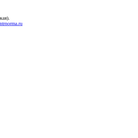
кая).
trnorma.ru