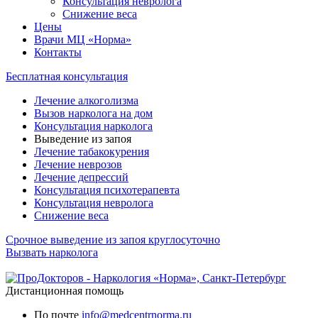
Консультация невролога
Снижение веса
Цены
Врачи МЦ «Норма»
Контакты
Бесплатная консультация
Лечение алкоголизма
Вызов нарколога на дом
Консультация нарколога
Выведение из запоя
Лечение табакокурения
Лечение неврозов
Лечение депрессий
Консультация психотерапевта
Консультация невролога
Снижение веса
Срочное выведение из запоя круглосуточно
Вызвать нарколога
Дистанционная помощь
По почте
info@medcentrnorma.ru