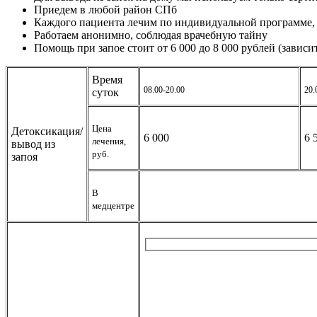
Приедем в любой район СПб
Каждого пациента лечим по индивидуальной программе, у
Работаем анонимно, соблюдая врачебную тайну
Помощь при запое стоит от 6 000 до 8 000 рублей (завис
Время
08.00-20.00
20.
суток
Цена
Детоксикация/
6 000
6 
лечения,
вывод из
руб.
запоя
В
медцентре