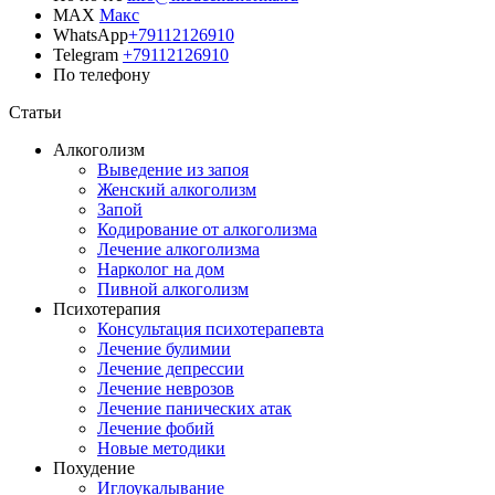
MAX
Макс
WhatsApp
+79112126910
Telegram
+79112126910
По телефону
Позвонить врачу
Статьи
Алкоголизм
Выведение из запоя
Женский алкоголизм
Запой
Кодирование от алкоголизма
Лечение алкоголизма
Нарколог на дом
Пивной алкоголизм
Психотерапия
Консультация психотерапевта
Лечение булимии
Лечение депрессии
Лечение неврозов
Лечение панических атак
Лечение фобий
Новые методики
Похудение
Иглоукалывание