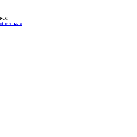
кая).
trnorma.ru