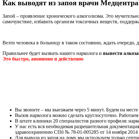
Как выводят из запоя врачи Медцентр
Запой – проявление хронического алкоголизма. Это мучительно
самочувствие, избавить организм токсичных веществ, поддержа
Везти человека в больницу в таком состоянии, ждать очереди,
Правильнее будет вызвать нашего нарколога и
вывести алкоза
Это быстро, анонимно и действенно
Вы звоните – мы выезжаем через 5 минут. Будем на месте
Вызов нарколога можно сделать круглосуточно. Работаем
В штате клиники 20 специалистов разного профиля: нарк
У нас есть вся необходимая разрешительная документац
здравоохранению СПб № 78-01-005285 от 14 ноября 2014 
Для вывода из запоя на дому мы используем только сер