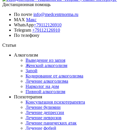
Дистанционная помощь
По почте
info@medcentrnorma.ru
MAX
Макс
WhatsApp
+79112126910
Telegram
+79112126910
По телефону
Позвонить врачу
Статьи
Алкоголизм
Выведение из запоя
Женский алкоголизм
Запой
Кодирование от алкоголизма
Лечение алкоголизма
Нарколог на дом
Пивной алкоголизм
Психотерапия
Консультация психотерапевта
Лечение булимии
Лечение депрессии
Лечение неврозов
Лечение панических атак
Лечение фобий