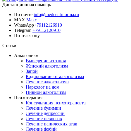
Дистанционная помощь
По почте
info@medcentrnorma.ru
MAX
Макс
WhatsApp
+79112126910
Telegram
+79112126910
По телефону
Позвонить врачу
Статьи
Алкоголизм
Выведение из запоя
Женский алкоголизм
Запой
Кодирование от алкоголизма
Лечение алкоголизма
Нарколог на дом
Пивной алкоголизм
Психотерапия
Консультация психотерапевта
Лечение булимии
Лечение депрессии
Лечение неврозов
Лечение панических атак
Лечение фобий