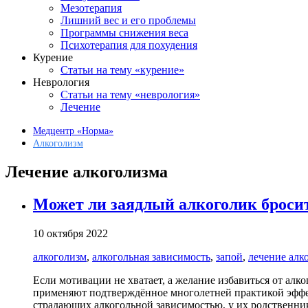
Мезотерапия
Лишний вес и его проблемы
Программы снижения веса
Психотерапия для похудения
Курение
Статьи на тему «курение»
Неврология
Статьи на тему «неврология»
Лечение
Медцентр «Норма»
Алкоголизм
Лечение алкоголизма
Может ли заядлый алкоголик броси
10 октября 2022
алкоголизм
,
алкогольная зависимость
,
запой
,
лечение алк
Если мотивации не хватает, а желание избавиться от алк
применяют подтверждённое многолетней практикой эффек
страдающих алкогольной зависимостью, у их родственни