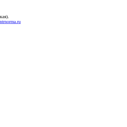
кая).
trnorma.ru