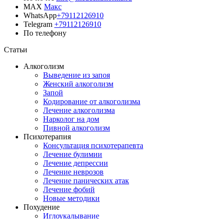
MAX
Макс
WhatsApp
+79112126910
Telegram
+79112126910
По телефону
Позвонить врачу
Статьи
Алкоголизм
Выведение из запоя
Женский алкоголизм
Запой
Кодирование от алкоголизма
Лечение алкоголизма
Нарколог на дом
Пивной алкоголизм
Психотерапия
Консультация психотерапевта
Лечение булимии
Лечение депрессии
Лечение неврозов
Лечение панических атак
Лечение фобий
Новые методики
Похудение
Иглоукалывание