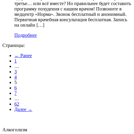
третье… или всё вместе? Но правильнее будет составить
программу похудения с нашим врачом! Позвоните в
медцентр «Норма». Звонок бесплатный и анонимный.
Первичная врачебная консультация бесплатная. Запись
на онлайн […]
Подробнее
Страницы:
← Ранее
1
…
3
4
5
6
7
…
62
Далее →
Алкоголизм