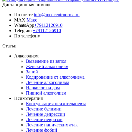
Дистанционная помощь
По почте
info@medcentrnorma.ru
MAX
Макс
WhatsApp
+79112126910
Telegram
+79112126910
По телефону
Позвонить врачу
Статьи
Алкоголизм
Выведение из запоя
Женский алкоголизм
Запой
Кодирование от алкоголизма
Лечение алкоголизма
Нарколог на дом
Пивной алкоголизм
Психотерапия
Консультация психотерапевта
Лечение булимии
Лечение депрессии
Лечение неврозов
Лечение панических атак
Лечение фобий