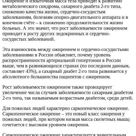
Ожирение и избыточная масса тела приводят к развитию
метаболического синдрома, сахарного диабета 2-го типа,
снижению качества жизни, сердечно-сосудистым
заболеваниям, болезням опорно-двигательного аппарата и в
конечном счёте – к снижению продолжительности жизни
больных. А это значит, что рост заболеваемости ожирением
приводит к росту других эндокринных и сердечно-
сосудистых заболеваний.
Эта взаимосвязь между ожирением и сердечно-сосудистыми
заболеваниями в России объясняет, почему уровень
распространенности артериальной гипертонии в России
выше, чем в развивающихся странах (по последним данным,
составляет 43%), а сахарный диабет 2-го типа развивается у
абсолютного большинства пациентов с ожирением.
Рост заболеваемости ожирением также провоцирует
увеличение числа случаев заболеваемости сахарным диабетом
2-го типа, так называемым возрастным диабетом, среди детей.
Для пожилых людей характерно саркопеническое ожирение.
Саркопеническое ожирение – это новый класс ожирения у
пожилых людей, при котором низкая масса скелетных мышц
сочетается с высоким уровнем ожирения.
Саркопеническое ожирение характеризуется значительным