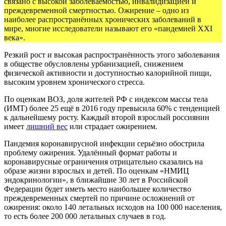
связано с высокой заболеваемостью, инвалидизацией и
преждевременной смертностью. Ожирение – одно из
наиболее распространённых хронических заболеваний в
мире, многие исследователи называют его «пандемией XXI
века».
Резкий рост и высокая распространённость этого заболевания
в обществе обусловлены урбанизацией, снижением
физической активности и доступностью калорийной пищи,
высоким уровнем хронического стресса.
По оценкам ВОЗ, доля жителей РФ с индексом массы тела
(ИМТ) более 25 ещё в 2016 году превысила 60% с тенденцией
к дальнейшему росту. Каждый второй взрослый россиянин
имеет
лишний вес
или страдает ожирением.
Пандемия коронавирусной инфекции серьёзно обострила
проблему ожирения. Удалённый формат работы и
коронавирусные ограничения отрицательно сказались на
образе жизни взрослых и детей. По оценкам «НМИЦ
эндокринологии», в ближайшие 30 лет в Российской
Федерации будет иметь место наибольшее количество
преждевременных смертей по причине осложнений от
ожирения: около 140 летальных исходов на 100 000 населения,
то есть более 200 000 летальных случаев в год.