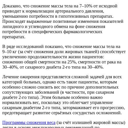
Доказано, что снижение массы тела на 7–10% от исходной
приводит к нормализации артериального давления,
уменьшению потребности в гипотензивных препаратах.
Происходят выраженные позитивные изменения показателей
липидного и углеводного обмена на фоне снижения
потребности в специфических фармакологических
препаратах.
В ряде исследований показано, что снижение массы тела на
9–10 кг (за счёт снижения доли жировых тканей) способствует
увеличению продолжительности жизни пациентов:
снижению общей смертности на 25%, смертности от рака на
30–40%, от сахарного диабета 2-го типа на 30–40%.
Лечение ожирения представляется сложной задачей для всех
категорий больных, однако есть такие пациенты, которым
особенно сложно снизить вес по причине дополнительных
сопутствующих заболеваний (в частности, при сахарном
диабете 2-го типа). Этим больным особенно важно
нормализовать вес, поскольку это облегчает управление
сахарным диабетом 2-го типа, затормаживает его прогрессию,
предотвращает развитие серьёзных сосудистых осложнений.
Программы снижения веса
(за счёт излишней жировой массы)
легли в основу международных рекомендаций по