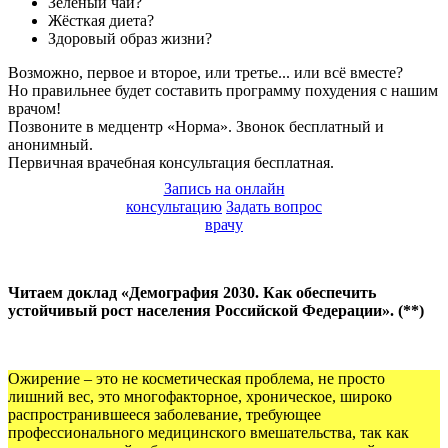
Зелёный чай?
Жёсткая диета?
Здоровый образ жизни?
Возможно, первое и второе, или третье... или всё вместе?
Но правильнее будет составить программу похудения с нашим
врачом!
Позвоните в медцентр «Норма». Звонок бесплатный и
анонимный.
Первичная врачебная консультация бесплатная.
Запись на онлайн
консультацию
Задать вопрос
врачу
Читаем доклад «Демография 2030. Как обеспечить
устойчивый рост населения Российской Федерации». (**)
Ожирение – это не косметическая проблема, не просто
лишний вес, это многофакторное, хроническое, широко
распространившееся заболевание, требующее
профессионального медицинского вмешательства, так как