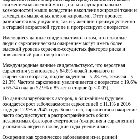
снижением мышечной массы, силы и функциональных
возможностей мышц вследствие накопления жировой ткани и
замещения мышечных клеток жировыми. Этот процесс
развивается как у мужчин, так и у женщин преимущественно
в старшей возрастной группе и прогрессирует с возрастом.
Имеющиеся данные свидетельствуют о том, что пожилые
люди с саркопеническим ожирением могут иметь более
высокий уровень сердечно-сосудистых факторов риска и
повышенный риск смертности.
Международные данные свидетельствуют, что вероятная
саркопения установлена у 64.8% людей пожилого и
старческого возраста, подтверждённая – у 28.7%, тяжёлая – у
21.3%. Частота саркопении увеличивается с возрастом с 19.6%
в 65-74 года до 52.9% в 85 лет и старше (р < 0,05).
По данным зарубежных авторов, в ближайшем будущем
ожидается рост заболеваемости саркопенией с 11.1% в 2016
году до 12.9% в 2045 году. Более того, саркопения и ожирение
часто сосуществуют, а распространённость обоих
независимых факторов смертности (ожирения и саркопении)
у пожилых людей в последние годы увеличилась.
Ожирение как хроническое заболевание из-за ранней