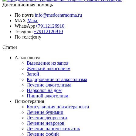
Дистанционная помощь
По почте
info@medcentrnorma.ru
MAX
Макс
WhatsApp
+79112126910
Telegram
+79112126910
По телефону
Позвонить врачу
Статьи
Алкоголизм
Выведение из запоя
Женский алкоголизм
Запой
Кодирование от алкоголизма
Лечение алкоголизма
Нарколог на дом
Пивной алкоголизм
Психотерапия
Консультация психотерапевта
Лечение булимии
Лечение депрессии
Лечение неврозов
Лечение панических атак
Лечение фобий