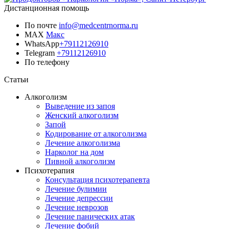
Дистанционная помощь
По почте
info@medcentrnorma.ru
MAX
Макс
WhatsApp
+79112126910
Telegram
+79112126910
По телефону
Позвонить врачу
Статьи
Алкоголизм
Выведение из запоя
Женский алкоголизм
Запой
Кодирование от алкоголизма
Лечение алкоголизма
Нарколог на дом
Пивной алкоголизм
Психотерапия
Консультация психотерапевта
Лечение булимии
Лечение депрессии
Лечение неврозов
Лечение панических атак
Лечение фобий