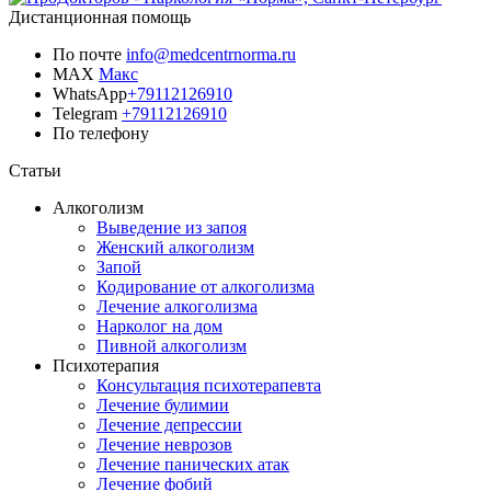
Дистанционная помощь
По почте
info@medcentrnorma.ru
MAX
Макс
WhatsApp
+79112126910
Telegram
+79112126910
По телефону
Позвонить врачу
Статьи
Алкоголизм
Выведение из запоя
Женский алкоголизм
Запой
Кодирование от алкоголизма
Лечение алкоголизма
Нарколог на дом
Пивной алкоголизм
Психотерапия
Консультация психотерапевта
Лечение булимии
Лечение депрессии
Лечение неврозов
Лечение панических атак
Лечение фобий