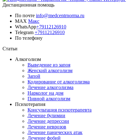
Дистанционная помощь
По почте
info@medcentrnorma.ru
MAX
Макс
WhatsApp
+79112126910
Telegram
+79112126910
По телефону
Позвонить врачу
Статьи
Алкоголизм
Выведение из запоя
Женский алкоголизм
Запой
Кодирование от алкоголизма
Лечение алкоголизма
Нарколог на дом
Пивной алкоголизм
Психотерапия
Консультация психотерапевта
Лечение булимии
Лечение депрессии
Лечение неврозов
Лечение панических атак
Лечение фобий