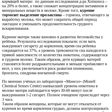
кормящей матери: по данным исследования д-ра Хопкинса –
на 20% и более, а также снижает концентрацию витаминов и
минеральных веществ в молоке. Кроме того,
курение
тормозит выделение пролактина
– гормона, отвечающего за
выработку молока, что может сократить общий период
лактации и уменьшить продолжительность грудного
вскармливания.
Курение матери также виновно в развитии беспокойства у
ребёнка. Результаты исследования показали: если мать
выкуривает сигарету до кормления, время сна ребенка
сокращается на 37%, а уровень тревожности сна находился в
прямой зависимости от количества никотина, содержащегося
в грудном молоке. Таким образом, дети курящих матерей
становятся более раздражительными и меньше прибавляют в
весе, у них увеличивается риск развития пневмонии,
бронхита, синдрома внезапной смерти.
По мнению учёных из лаборатории «Монелл» (Monell
Chemical Senses Center) наивысший уровень никотина в
молоке матери наблюдается через 30-60 минут после
выкуривания 1-2 сигарет. Полное очищение происходит через
3 часа.
Таким образом женщины, которые не могут отказаться от
курения во время кормления грудью, должны контролировать