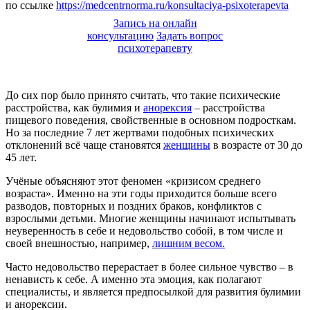
по ссылке
https://medcentrnorma.ru/konsultaciya-psixoterapevta
Запись на онлайн
консультацию
Задать вопрос
психотерапевту
До сих пор было принято считать, что такие психические
расстройства, как булимия и
анорексия
– расстройства
пищевого поведения, свойственные в основном подросткам.
Но за последние 7 лет жертвами подобных психических
отклонений всё чаще становятся
женщины
в возрасте от 30 до
45 лет.
Учёные объясняют этот феномен «кризисом среднего
возраста». Именно на эти годы приходится больше всего
разводов, повторных и поздних браков, конфликтов с
взрослыми детьми. Многие женщины начинают испытывать
неуверенность в себе и недовольство собой, в том числе и
своей внешностью, например,
лишним весом.
Часто недовольство перерастает в более сильное чувство – в
ненависть к себе. А именно эта эмоция, как полагают
специалисты, и является предпосылкой для развития булимии
и анорексии.