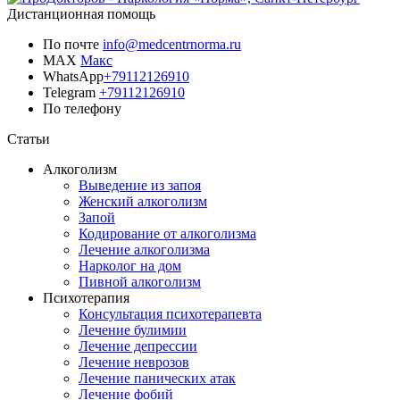
Дистанционная помощь
По почте
info@medcentrnorma.ru
MAX
Макс
WhatsApp
+79112126910
Telegram
+79112126910
По телефону
Позвонить врачу
Статьи
Алкоголизм
Выведение из запоя
Женский алкоголизм
Запой
Кодирование от алкоголизма
Лечение алкоголизма
Нарколог на дом
Пивной алкоголизм
Психотерапия
Консультация психотерапевта
Лечение булимии
Лечение депрессии
Лечение неврозов
Лечение панических атак
Лечение фобий