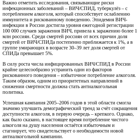
Важно отметить исследования, связывающие риски
инфекционных заболеваний – ВИЧ/СПИД, туберкулёз – с
потреблением алкоголя, который способствует ослаблению
иммунитета и рискованному поведению. Эпидемия ВИЧ-
инфекции в России достигла уровня ежегодной регистрации
100 000 случаев заражения ВИЧ, привела к заражению более 1
млн россиян. Среди смертей россиян от всех причин доля
смертей от ВИЧ/СПИДа постепенно приближается к 1%, а в
группе умирающих в возрасте 30–39 лет доля смертей от
СПИДа превышает 5%.
В силу роста числа инфицированных ВИЧ/СПИД в России
крайне целесообразно устранить один из факторов
рискованного поведения – избыточное потребление алкоголя.
Таким образом, одним из приоритетных направлений в
снижении смертности должна стать антиалкогольная
политика.
Успешная кампания 2005–2006 годов в этой области смогла
значимо улучшить демографический тренд за счёт сокращения
доступности алкоголя, в первую очередь – крепкого. Однако,
как было сказано, в настоящее время потребление чистого
алкоголя на душу населения остаётся избыточным и
стагнирует, что свидетельствует о необходимости новой
антиалкогольной кампании.