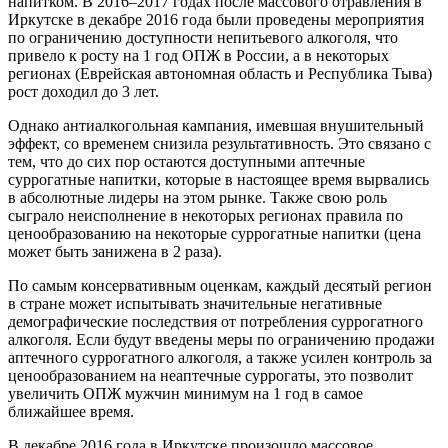
напитком. В 2016–2017 годах после массового отравления в
Иркутске в декабре 2016 года были проведены мероприятия
по ограничению доступности непитьевого алкоголя, что
привело к росту на 1 год ОПЖ в России, а в некоторых
регионах (Еврейская автономная область и Республика Тыва)
рост доходил до 3 лет.
Однако антиалкогольная кампания, имевшая внушительный
эффект, со временем снизила результативность. Это связано с
тем, что до сих пор остаются доступными аптечные
суррогатные напитки, которые в настоящее время вырвались
в абсолютные лидеры на этом рынке. Также свою роль
сыграло неисполнение в некоторых регионах правила по
ценообразованию на некоторые суррогатные напитки (цена
может быть занижена в 2 раза).
По самым консервативным оценкам, каждый десятый регион
в стране может испытывать значительные негативные
демографические последствия от потребления суррогатного
алкоголя. Если будут введены меры по ограничению продажи
аптечного суррогатного алкоголя, а также усилен контроль за
ценообразованием на неаптечные суррогаты, это позволит
увеличить ОПЖ мужчин минимум на 1 год в самое
ближайшее время.
В декабре 2016 года в Иркутске произошло массовое