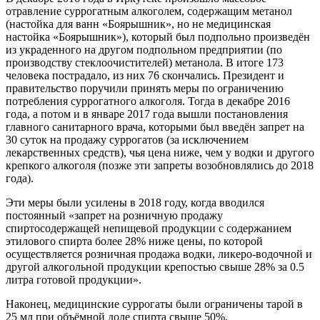
отравление суррогатным алкоголем, содержащим метанол
(настойка для ванн «Боярышник», но не медицинская
настойка «Боярышник»), который был подпольно произведён
из украденного на другом подпольном предприятии (по
производству стеклоочистителей) метанола. В итоге 173
человека пострадало, из них 76 скончались. Президент и
правительство поручили принять меры по ограничению
потребления суррогатного алкоголя. Тогда в декабре 2016
года, а потом и в январе 2017 года вышли постановления
главного санитарного врача, которыми был введён запрет на
30 суток на продажу суррогатов (за исключением
лекарственных средств), чья цена ниже, чем у водки и другого
крепкого алкоголя (позже эти запреты возобновлялись до 2018
года).
Эти меры были усилены в 2018 году, когда вводился
постоянный «запрет на розничную продажу
спиртосодержащей непищевой продукции с содержанием
этилового спирта более 28% ниже цены, по которой
осуществляется розничная продажа водки, ликеро-водочной и
другой алкогольной продукции крепостью свыше 28% за 0.5
литра готовой продукции».
Наконец, медицинские суррогаты были ограничены тарой в
25 мл при объёмной доле спирта свыше 50%.