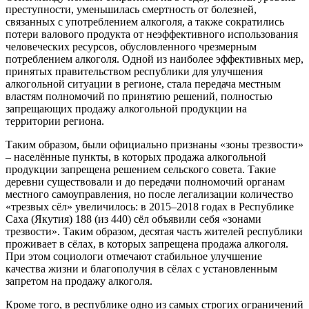
преступности, уменьшилась смертность от болезней,
связанных с употреблением алкоголя, а также сократились
потери валового продукта от неэффективного использования
человеческих ресурсов, обусловленного чрезмерным
потреблением алкоголя. Одной из наиболее эффективных мер,
принятых правительством республики для улучшения
алкогольной ситуации в регионе, стала передача местным
властям полномочий по принятию решений, полностью
запрещающих продажу алкогольной продукции на
территории региона.
Таким образом, были официально признаны «зоны трезвости»
– населённые пункты, в которых продажа алкогольной
продукции запрещена решением сельского совета. Такие
деревни существовали и до передачи полномочий органам
местного самоуправления, но после легализации количество
«трезвых сёл» увеличилось: в 2015–2018 годах в Республике
Саха (Якутия) 188 (из 440) сёл объявили себя «зонами
трезвости». Таким образом, десятая часть жителей республики
проживает в сёлах, в которых запрещена продажа алкоголя.
При этом социологи отмечают стабильное улучшение
качества жизни и благополучия в сёлах с установленным
запретом на продажу алкоголя.
Кроме того, в республике одно из самых строгих ограничений