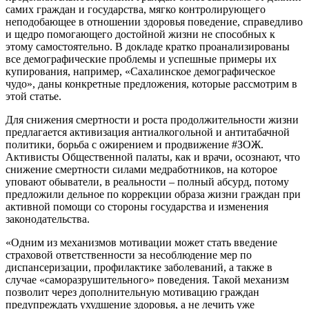
самих граждан и государства, мягко контролирующего
неподобающее в отношении здоровья поведение, справедливо
и щедро помогающего достойной жизни не способных к
этому самостоятельно. В докладе кратко проанализированы
все демографические проблемы и успешные примеры их
купирования, например, «Сахалинское демографическое
чудо», даны конкретные предложения, которые рассмотрим в
этой статье.
Для снижения смертности и роста продолжительности жизни
предлагается активизация антиалкогольной и антитабачной
политики, борьба с ожирением и продвижение #ЗОЖ.
Активисты Общественной палаты, как и врачи, осознают, что
снижение смертности силами медработников, на которое
уповают обыватели, в реальности – полный абсурд, потому
предложили дельное по коррекции образа жизни граждан при
активной помощи со стороны государства и изменения
законодательства.
«Одним из механизмов мотивации может стать введение
страховой ответственности за несоблюдение мер по
диспансеризации, профилактике заболеваний, а также в
случае «саморазрушительного» поведения. Такой механизм
позволит через дополнительную мотивацию граждан
предупреждать ухудшение здоровья, а не лечить уже