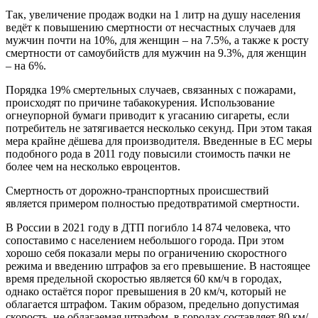
Так, увеличение продаж водки на 1 литр на душу населения
ведёт к повышению смертности от несчастных случаев для
мужчин почти на 10%, для женщин – на 7.5%, а также к росту
смертности от самоубийств для мужчин на 9.3%, для женщин
– на 6%.
Порядка 19% смертельных случаев, связанных с пожарами,
происходят по причине табакокурения. Использование
огнеупорной бумаги приводит к угасанию сигареты, если
потребитель не затягивается несколько секунд. При этом такая
мера крайне дёшева для производителя. Введенные в ЕС меры
подобного рода в 2011 году повысили стоимость пачки не
более чем на несколько евроцентов.
Смертность от дорожно-транспортных происшествий
является примером полностью предотвратимой смертности.
В России в 2021 году в ДТП погибло 14 874 человека, что
сопоставимо с населением небольшого города. При этом
хорошо себя показали меры по ограничению скоростного
режима и введению штрафов за его превышение. В настоящее
время предельной скоростью является 60 км/ч в городах,
однако остаётся порог превышения в 20 км/ч, который не
облагается штрафом. Таким образом, предельно допустимая
скорость, не облагаемая штрафом, в городах составляет 80 км/