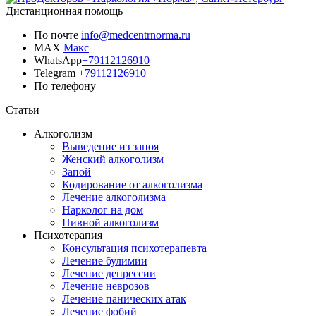
Дистанционная помощь
По почте
info@medcentrnorma.ru
MAX
Макс
WhatsApp
+79112126910
Telegram
+79112126910
По телефону
Позвонить врачу
Статьи
Алкоголизм
Выведение из запоя
Женский алкоголизм
Запой
Кодирование от алкоголизма
Лечение алкоголизма
Нарколог на дом
Пивной алкоголизм
Психотерапия
Консультация психотерапевта
Лечение булимии
Лечение депрессии
Лечение неврозов
Лечение панических атак
Лечение фобий