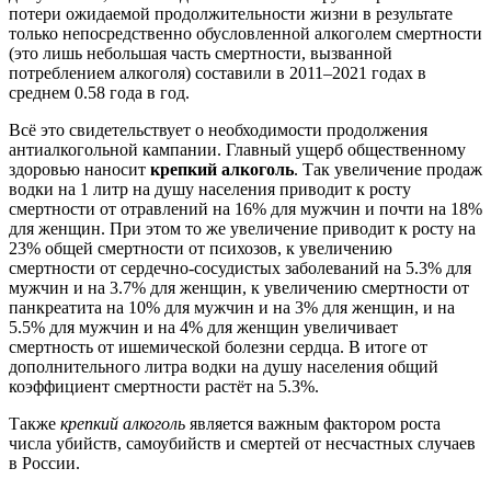
потери ожидаемой продолжительности жизни в результате
только непосредственно обусловленной алкоголем смертности
(это лишь небольшая часть смертности, вызванной
потреблением алкоголя) составили в 2011–2021 годах в
среднем 0.58 года в год.
Всё это свидетельствует о необходимости продолжения
антиалкогольной кампании. Главный ущерб общественному
здоровью наносит
крепкий алкоголь
. Так увеличение продаж
водки на 1 литр на душу населения приводит к росту
смертности от отравлений на 16% для мужчин и почти на 18%
для женщин. При этом то же увеличение приводит к росту на
23% общей смертности от психозов, к увеличению
смертности от сердечно-сосудистых заболеваний на 5.3% для
мужчин и на 3.7% для женщин, к увеличению смертности от
панкреатита на 10% для мужчин и на 3% для женщин, и на
5.5% для мужчин и на 4% для женщин увеличивает
смертность от ишемической болезни сердца. В итоге от
дополнительного литра водки на душу населения общий
коэффициент смертности растёт на 5.3%.
Также
крепкий алкоголь
является важным фактором роста
числа убийств, самоубийств и смертей от несчастных случаев
в России.