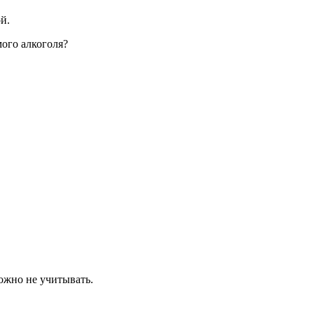
й.
мого алкоголя?
ожно не учитывать.