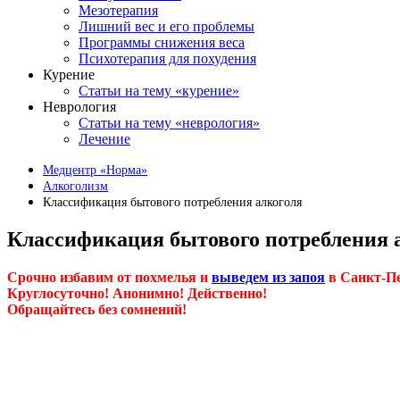
Мезотерапия
Лишний вес и его проблемы
Программы снижения веса
Психотерапия для похудения
Курение
Статьи на тему «курение»
Неврология
Статьи на тему «неврология»
Лечение
Медцентр «Норма»
Алкоголизм
Классификация бытового потребления алкоголя
Классификация бытового потребления 
Срочно избавим от похмелья и
выведем из запоя
в Санкт-Пе
Круглосуточно! Анонимно! Действенно!
Обращайтесь без сомнений!