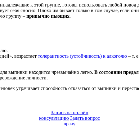
инадлежащие к этой группе, готовы использовать любой повод д
ет себя сносно. Плохо им бывает только в том случае, если они
щую группу –
привычно пьющих
.
елю.
цией», возрастает
толерантность (устойчивость) к алкоголю
– т. 
 для выпивки находится чрезвычайно легко.
В состоянии преда
ерерождение личности.
человек утрачивает способность отказаться от выпивки и перес
Запись на онлайн
консультацию
Задать вопрос
врачу