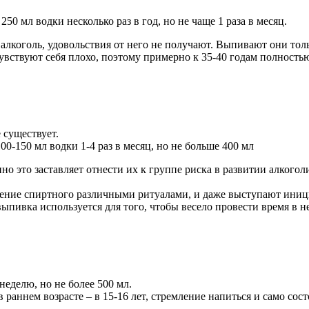
50 мл водки несколько раз в год, но не чаще 1 раза в месяц.
коголь, удовольствия от него не получают. Выпивают они только
ствуют себя плохо, поэтому примерно к 35-40 годам полностью 
 существует.
0-150 мл водки 1-4 раз в месяц, но не больше 400 мл
 это заставляет отнести их к группе риска в развитии алкоголиз
ние спиртного различными ритуалами, и даже выступают инициа
ыпивка используется для того, чтобы весело провести время в 
неделю, но не более 500 мл.
 раннем возрасте – в 15-16 лет, стремление напиться и само со