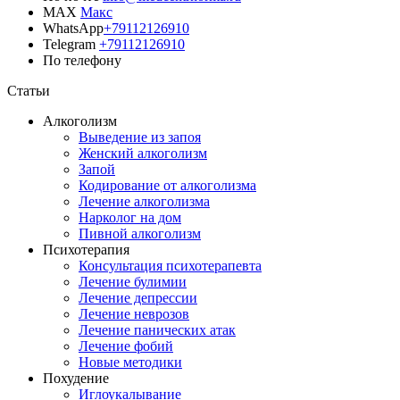
MAX
Макс
WhatsApp
+79112126910
Telegram
+79112126910
По телефону
Позвонить врачу
Статьи
Алкоголизм
Выведение из запоя
Женский алкоголизм
Запой
Кодирование от алкоголизма
Лечение алкоголизма
Нарколог на дом
Пивной алкоголизм
Психотерапия
Консультация психотерапевта
Лечение булимии
Лечение депрессии
Лечение неврозов
Лечение панических атак
Лечение фобий
Новые методики
Похудение
Иглоукалывание