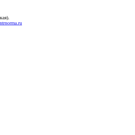
кая).
trnorma.ru