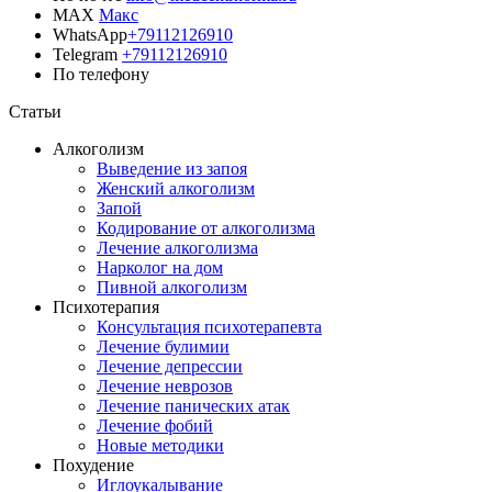
MAX
Макс
WhatsApp
+79112126910
Telegram
+79112126910
По телефону
Позвонить врачу
Статьи
Алкоголизм
Выведение из запоя
Женский алкоголизм
Запой
Кодирование от алкоголизма
Лечение алкоголизма
Нарколог на дом
Пивной алкоголизм
Психотерапия
Консультация психотерапевта
Лечение булимии
Лечение депрессии
Лечение неврозов
Лечение панических атак
Лечение фобий
Новые методики
Похудение
Иглоукалывание