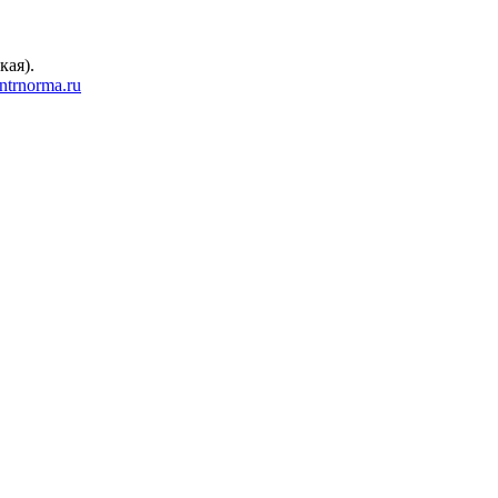
кая).
trnorma.ru