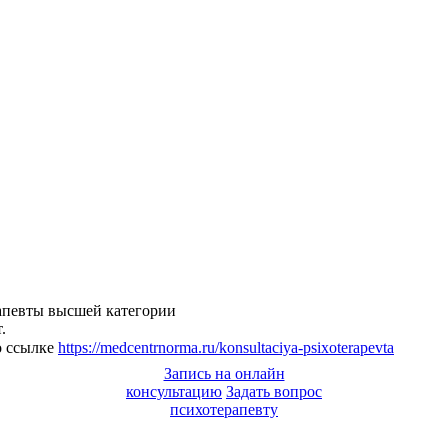
апевты высшей категории
.
о ссылке
https://medcentrnorma.ru/konsultaciya-psixoterapevta
Запись на онлайн
консультацию
Задать вопрос
психотерапевту