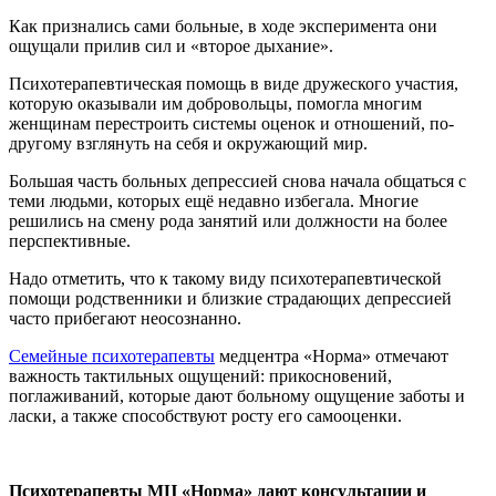
Как признались сами больные, в ходе эксперимента они
ощущали прилив сил и «второе дыхание».
Психотерапевтическая помощь в виде дружеского участия,
которую оказывали им добровольцы, помогла многим
женщинам перестроить системы оценок и отношений, по-
другому взглянуть на себя и окружающий мир.
Большая часть больных депрессией снова начала общаться с
теми людьми, которых ещё недавно избегала. Многие
решились на смену рода занятий или должности на более
перспективные.
Надо отметить, что к такому виду психотерапевтической
помощи родственники и близкие страдающих депрессией
часто прибегают неосознанно.
Семейные психотерапевты
медцентра «Норма» отмечают
важность тактильных ощущений: прикосновений,
поглаживаний, которые дают больному ощущение заботы и
ласки, а также способствуют росту его самооценки.
Психотерапевты МЦ «Норма» дают консультации и