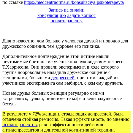
по ссылке
https://medcentrnorma.ru/konsultaciya-psixoterapevta
Запись на онлайн
консультацию
Задать вопрос
психотерапевту
Давно известно: чем больше у человека друзей и поводов для
дружеского общения, тем здоровее его психика.
Дополнительное подтверждение этой истине нашли
неутомимые британские учёные под руководством некоего
Т.Харрисона. Они провели эксперимент, в ходе которого
группа добровольцев наладила дружеское общение с
женщинами, больными
депрессией
, при этом каждый из
участников эксперимента сам выбирал, с кем ему дружить.
Новые друзья больных женщин регулярно с ними
встречались, гуляли, пили вместе кофе и вели задушевные
беседы.
В результате у 72% женщин, страдающих депрессией, была
отмечена стойкая ремиссия. Такая эффективность, по мнению
психотерапевтов
, равна эффективности действия
антидепрессантов и длительной когнитивной терапии.