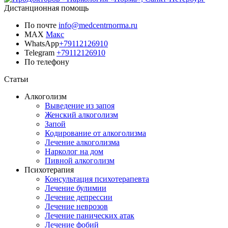
Дистанционная помощь
По почте
info@medcentrnorma.ru
MAX
Макс
WhatsApp
+79112126910
Telegram
+79112126910
По телефону
Позвонить врачу
Статьи
Алкоголизм
Выведение из запоя
Женский алкоголизм
Запой
Кодирование от алкоголизма
Лечение алкоголизма
Нарколог на дом
Пивной алкоголизм
Психотерапия
Консультация психотерапевта
Лечение булимии
Лечение депрессии
Лечение неврозов
Лечение панических атак
Лечение фобий