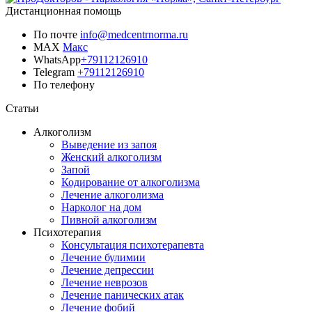
Дистанционная помощь
По почте
info@medcentrnorma.ru
MAX
Макс
WhatsApp
+79112126910
Telegram
+79112126910
По телефону
Позвонить врачу
Статьи
Алкоголизм
Выведение из запоя
Женский алкоголизм
Запой
Кодирование от алкоголизма
Лечение алкоголизма
Нарколог на дом
Пивной алкоголизм
Психотерапия
Консультация психотерапевта
Лечение булимии
Лечение депрессии
Лечение неврозов
Лечение панических атак
Лечение фобий