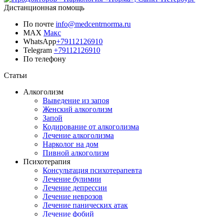
Дистанционная помощь
По почте
info@medcentrnorma.ru
MAX
Макс
WhatsApp
+79112126910
Telegram
+79112126910
По телефону
Позвонить врачу
Статьи
Алкоголизм
Выведение из запоя
Женский алкоголизм
Запой
Кодирование от алкоголизма
Лечение алкоголизма
Нарколог на дом
Пивной алкоголизм
Психотерапия
Консультация психотерапевта
Лечение булимии
Лечение депрессии
Лечение неврозов
Лечение панических атак
Лечение фобий