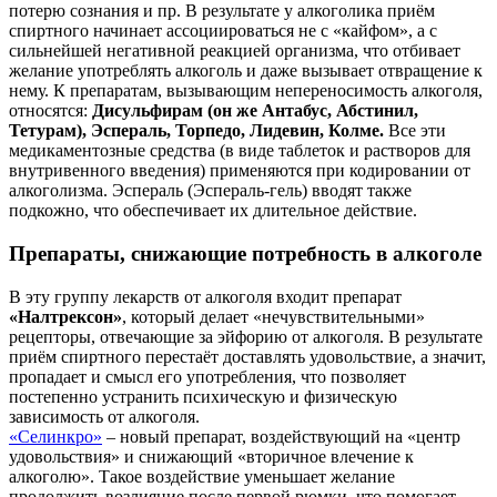
потерю сознания и пр. В результате у алкоголика приём
спиртного начинает ассоциироваться не с «кайфом», а с
сильнейшей негативной реакцией организма, что отбивает
желание употреблять алкоголь и даже вызывает отвращение к
нему. К препаратам, вызывающим непереносимость алкоголя,
относятся:
Дисульфирам (он же Антабус, Абстинил,
Тетурам), Эспераль, Торпедо, Лидевин, Колме.
Все эти
медикаментозные средства (в виде таблеток и растворов для
внутривенного введения) применяются при кодировании от
алкоголизма. Эспераль (Эспераль-гель) вводят также
подкожно, что обеспечивает их длительное действие.
Препараты, снижающие потребность в алкоголе
В эту группу лекарств от алкоголя входит препарат
«Налтрексон»
, который делает «нечувствительными»
рецепторы, отвечающие за эйфорию от алкоголя. В результате
приём спиртного перестаёт доставлять удовольствие, а значит,
пропадает и смысл его употребления, что позволяет
постепенно устранить психическую и физическую
зависимость от алкоголя.
«Селинкро»
– новый препарат, воздействующий на «центр
удовольствия» и снижающий «вторичное влечение к
алкоголю». Такое воздействие уменьшает желание
продолжить возлияние после первой рюмки, что помогает