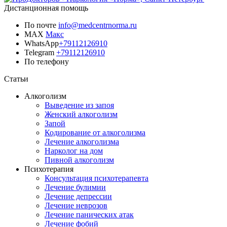
Дистанционная помощь
По почте
info@medcentrnorma.ru
MAX
Макс
WhatsApp
+79112126910
Telegram
+79112126910
По телефону
Позвонить врачу
Статьи
Алкоголизм
Выведение из запоя
Женский алкоголизм
Запой
Кодирование от алкоголизма
Лечение алкоголизма
Нарколог на дом
Пивной алкоголизм
Психотерапия
Консультация психотерапевта
Лечение булимии
Лечение депрессии
Лечение неврозов
Лечение панических атак
Лечение фобий