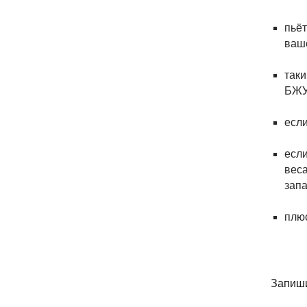
пьёт
ваш
таки
БЖУ 
если
если
веса
запа
плюс
Запиши