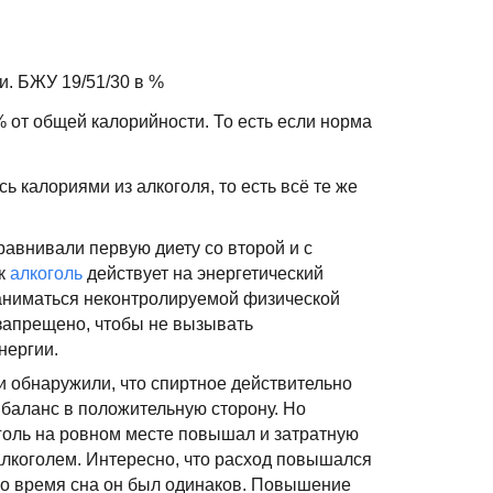
и. БЖУ 19/51/30 в %
% от общей калорийности. То есть если норма
ь калориями из алкоголя, то есть всё те же
равнивали первую диету со второй и с
ак
алкоголь
действует на энергетический
заниматься неконтролируемой физической
запрещено, чтобы не вызывать
нергии.
и обнаружили, что спиртное действительно
 баланс в положительную сторону. Но
голь на ровном месте повышал и затратную
 алкоголем. Интересно, что расход повышался
во время сна он был одинаков. Повышение