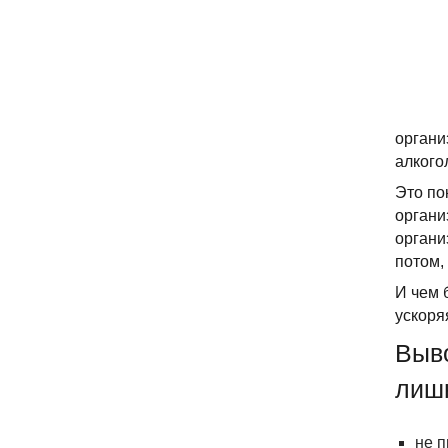
органи
алкогол
Это по
органи
органи
потом,
И чем 
ускоря
Выво
лиш
не п