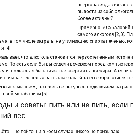
энергорасхода связано с
вывести из себя алкогол
более активны?
Примерно 50% калорийнос
самого алкоголя [2,3]. 
зма, в том числе затраты на утилизацию спирта печенью, ко
я [4].
казывает, что алкоголь становится первостепенным источни
зме. То есть если бы вы сидели вечерком перед компьютеро
зм использовал бы в качестве энергии ваши жиры. А если в
 и начинает использовать алкоголь. Кстати говоря, окислять
больше мы пьём, тем больше ресурсов подключаем на расщ
я свой метаболизм [5].
ды и советы: пить или не пить, если п
ний вес
ьёте – не пейте, ни в коем случае никого не призываю