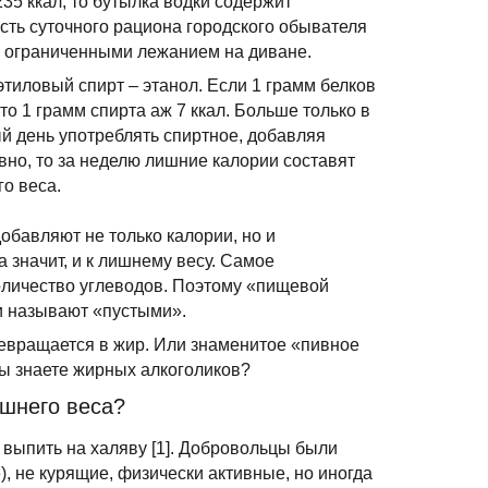
235 ккал, то бутылка водки содержит
ть суточного рациона городского обывателя
, ограниченными лежанием на диване.
тиловый спирт – этанол. Если 1 грамм белков
 то 1 грамм спирта аж 7 ккал. Больше только в
ый день употреблять спиртное, добавляя
но, то за неделю лишние калории составят
го веса.
добавляют не только калории, но и
а значит, и к лишнему весу. Самое
количество углеводов. Поэтому «пищевой
чи называют «пустыми».
ревращается в жир. Или знаменитое «пивное
вы знаете жирных алкоголиков?
ишнего веса?
выпить на халяву [1]. Добровольцы были
, не курящие, физически активные, но иногда