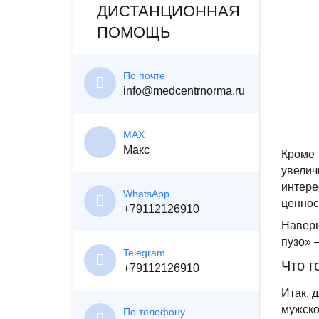
ДИСТАНЦИОННАЯ
ПОМОЩЬ
По почте
info@medcentrnorma.ru
MAX
Макс
Кроме 
увелич
интере
WhatsApp
ценнос
+79112126910
Наверн
пузо» 
Telegram
Что г
+79112126910
Итак, 
мужско
По телефону