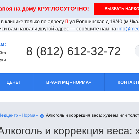
запоя на дому КРУГЛОСУТОЧНО!
ВЫЗВАТЬ НАРК
в клинике только по адресу
ул.Ропшинская д.19/40
(м.Чка
иси вам назвали другой адрес — сообщите нам на
info@med
ам:
8 (812) 612-32-72
йта
уги
ЦЕНЫ
ВРАЧИ МЦ «НОРМА»
КОНТАК
едцентр «Норма»
Алкоголь и коррекция веса: худеем или толс
Алкоголь и коррекция веса: 