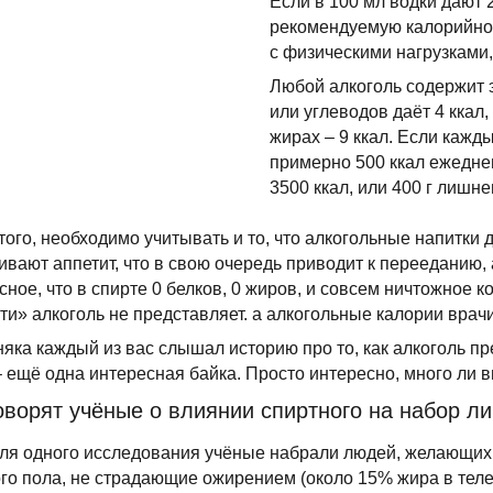
Если в 100 мл водки дают 
рекомендуемую калорийнос
с физическими нагрузками
Любой алкоголь содержит э
или углеводов даёт 4 ккал,
жирах – 9 ккал. Если кажд
примерно 500 ккал ежеднев
3500 ккал, или 400 г лишне
того, необходимо учитывать и то, что алкогольные напитки 
ивают аппетит, что в свою очередь приводит к перееданию, 
сное, что в спирте 0 белков, 0 жиров, и совсем ничтожное 
ти» алкоголь не представляет. а алкогольные калории вра
яка каждый из вас слышал историю про то, как алкоголь п
– ещё одна интересная байка. Просто интересно, много ли 
оворят учёные о влиянии спиртного на набор л
для одного исследования учёные набрали людей, желающих 
го пола, не страдающие ожирением (около 15% жира в теле)