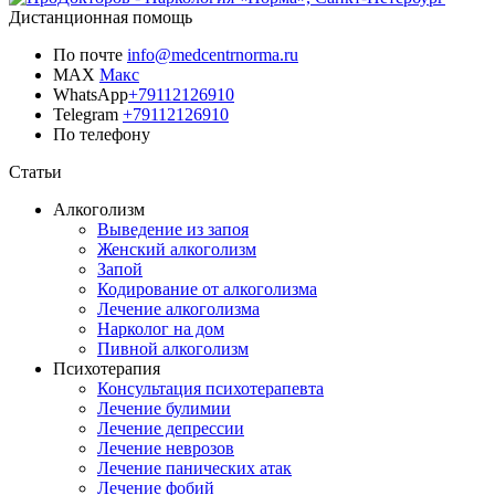
Дистанционная помощь
По почте
info@medcentrnorma.ru
MAX
Макс
WhatsApp
+79112126910
Telegram
+79112126910
По телефону
Позвонить врачу
Статьи
Алкоголизм
Выведение из запоя
Женский алкоголизм
Запой
Кодирование от алкоголизма
Лечение алкоголизма
Нарколог на дом
Пивной алкоголизм
Психотерапия
Консультация психотерапевта
Лечение булимии
Лечение депрессии
Лечение неврозов
Лечение панических атак
Лечение фобий