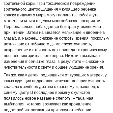
зрительной коры. При токсическом повреждении
зрительного цветоощущения у курящего ребёнка
краски видимого мира могут полинять, поблёкнуть,
может снизиться в целом многообразие восприятия.
Первоначально наблюдается быстрая утомляемость
при чтении. Затем начинается мелькание и двоение в
глазах, и, наконец, снижение остроты зрения, поскольку
возникшие от табачного дыма слезоточивость,
покраснение и отёчность век приводят к хроническому
воспалению зрительного нерва. Никотин вызывает
изменения в сетчатке глаза, в результате – снижение
чувствительности к свету и общее ухудшение зрения.
Так же, как у детей, родившихся от курящих матерей, у
юных курящих подростков исчезает восприимчивость
сначала к зелёному, затем к красному и, наконец, к
синему цвету. В последнее время у окулистов
появилось новое название слепоты – табачная
амблиопия, которая возникает как проявление
подострой интоксикации при злоупотреблении