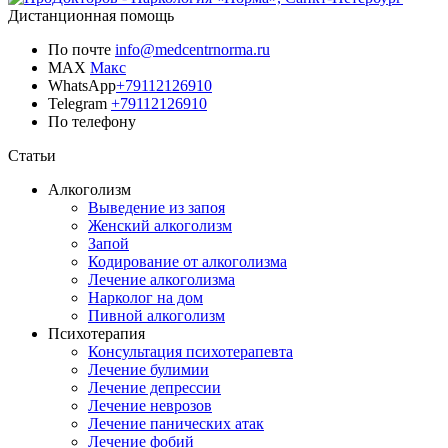
Дистанционная помощь
По почте
info@medcentrnorma.ru
MAX
Макс
WhatsApp
+79112126910
Telegram
+79112126910
По телефону
Позвонить врачу
Статьи
Алкоголизм
Выведение из запоя
Женский алкоголизм
Запой
Кодирование от алкоголизма
Лечение алкоголизма
Нарколог на дом
Пивной алкоголизм
Психотерапия
Консультация психотерапевта
Лечение булимии
Лечение депрессии
Лечение неврозов
Лечение панических атак
Лечение фобий