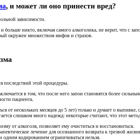
ма
, и может ли оно принести вред?
гольной зависимости.
и больше никто, включая самого алкоголика, не верит, что с з
орый окружен множеством мифов и страхов.
изма
ся последствий этой процедуры.
ключается в том, что после него запои становятся более сильн
ности пациента.
ся от нескольких месяцев до 5 лет) только и думает о выпивке, 
гается слишком много надежд: некоторые считают, что этот мето
зму от алкоголя, позволяет ему очиститься и восстановиться.
рапевтическое лечение для осознанного возврата к трезвой жизни
 и одним кодированием ограничиваться нельзя.