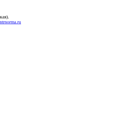
кая).
trnorma.ru