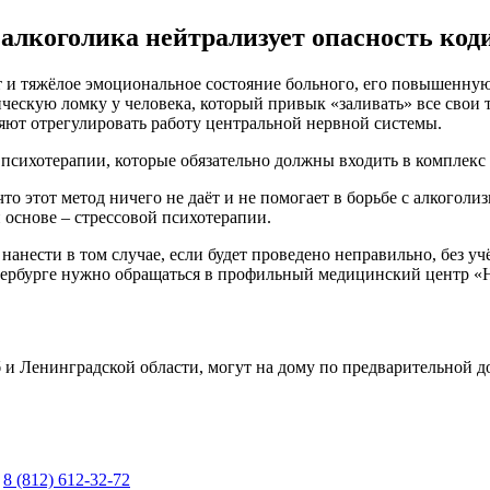
алкоголика нейтрализует опасность код
 и тяжёлое эмоциональное состояние больного, его повышенную
ческую ломку у человека, который привык «заливать» все свои 
ют отрегулировать работу центральной нервной системы.
психотерапии, которые обязательно должны входить в комплекс 
то этот метод ничего не даёт и не помогает в борьбе с алкоголи
 основе – стрессовой психотерапии.
нанести в том случае, если будет проведено неправильно, без 
Петербурге нужно обращаться в профильный медицинский центр «
и Ленинградской области, могут на дому по предварительной д
у
8 (812) 612-32-72