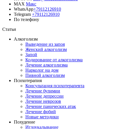
MAX
Макс
WhatsApp
+79112126910
Telegram
+79112126910
По телефону
Позвонить врачу
Статьи
Алкоголизм
Выведение из запоя
Женский алкоголизм
Запой
Кодирование от алкоголизма
Лечение алкоголизма
Нарколог на дом
Пивной алкоголизм
Психотерапия
Консультация психотерапевта
Лечение булимии
Лечение депрессии
Лечение неврозов
Лечение панических атак
Лечение фобий
Новые методики
Похудение
Иглоукалывание