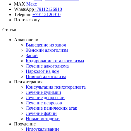
MAX
Макс
WhatsApp
+79112126910
Telegram
+79112126910
По телефону
Позвонить врачу
Статьи
Алкоголизм
Выведение из запоя
Женский алкоголизм
Запой
Кодирование от алкоголизма
Лечение алкоголизма
Нарколог на дом
Пивной алкоголизм
Психотерапия
Консультация психотерапевта
Лечение булимии
Лечение депрессии
Лечение неврозов
Лечение панических атак
Лечение фобий
Новые методики
Похудение
Иглоукалывание