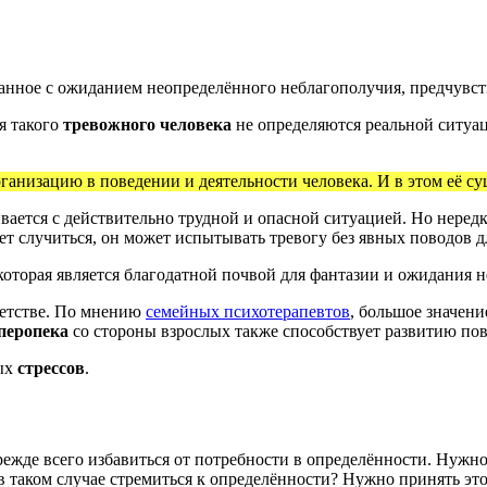
анное с ожиданием неопределённого неблагополучия, предчувст
я такого
тревожного человека
не определяются реальной ситуац
ганизацию в поведении и деятельности человека. И в этом её су
вается с действительно трудной и опасной ситуацией. Но неред
ет случиться, он может испытывать тревогу без явных поводов д
которая является благодатной почвой для фантазии и ожидания 
 детстве. По мнению
семейных психотерапевтов
, большое значен
перопека
со стороны взрослых также способствует развитию по
ных
стрессов
.
ежде всего избавиться от потребности в определённости. Нужно 
 таком случае стремиться к определённости? Нужно принять этот