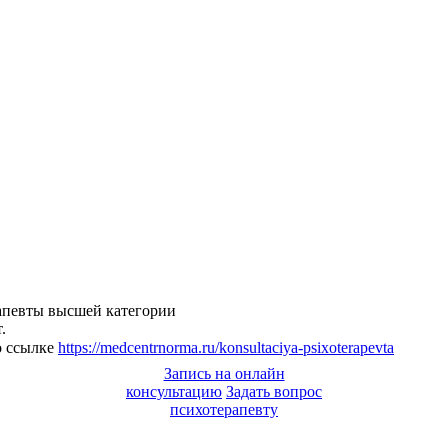
апевты высшей категории
.
о ссылке
https://medcentrnorma.ru/konsultaciya-psixoterapevta
Запись на онлайн
консультацию
Задать вопрос
психотерапевту