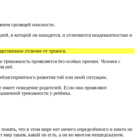
вием грозящей опасности.
ией, в которой он находится, и отличаются неадекватностью и
щественное отличие от тревоги.
ко тревожность проявляется без особых причин.
Человек с
ля неё.
неблагоприятного развития той или иной ситуации.
ие имеет поведение родителей. Если они проявляют
вышенной тревожности у ребёнка.
понять, что в этом мире нет ничего определённого и никто не
 мир таким, какой он есть, а он во многом непредсказуем.