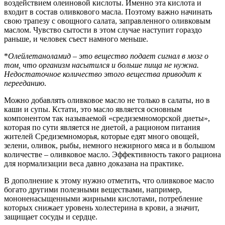
воздействием олеиновой кислоты. Именно эта кислота и
входит в состав оливкового масла. Поэтому важно начинать
свою трапезу с овощного салата, заправленного оливковым
маслом. Чувство сытости в этом случае наступит гораздо
раньше, и человек съест намного меньше.
*
Олейлетаноламид – это вещество подает сигнал в мозг о
том, что организм насытился и больше пища не нужна.
Недостаточное количество этого вещества приводит к
перееданию
.
Можно добавлять оливковое масло не только в салаты, но в
каши и супы. Кстати, это масло является основным
компонентом так называемой «средиземноморской диеты»,
которая по сути является не диетой, а рационом питания
жителей Средиземноморья, которые едят много овощей,
зелени, оливок, рыбы, немного нежирного мяса и в большом
количестве – оливковое масло. Эффективность такого рациона
для нормализации веса давно доказана на практике.
В дополнение к этому нужно отметить, что оливковое масло
богато другими полезными веществами, например,
мононенасыщенными жирными кислотами, потребление
которых снижает уровень холестерина в крови, а значит,
защищает сосуды и сердце.