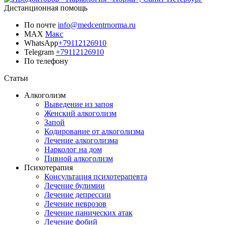
Дистанционная помощь
По почте
info@medcentrnorma.ru
MAX
Макс
WhatsApp
+79112126910
Telegram
+79112126910
По телефону
Позвонить врачу
Статьи
Алкоголизм
Выведение из запоя
Женский алкоголизм
Запой
Кодирование от алкоголизма
Лечение алкоголизма
Нарколог на дом
Пивной алкоголизм
Психотерапия
Консультация психотерапевта
Лечение булимии
Лечение депрессии
Лечение неврозов
Лечение панических атак
Лечение фобий