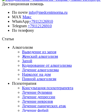
Дистанционная помощь
По почте
info@medcentrnorma.ru
MAX
Макс
WhatsApp
+79112126910
Telegram
+79112126910
По телефону
Позвонить врачу
Статьи
Алкоголизм
Выведение из запоя
Женский алкоголизм
Запой
Кодирование от алкоголизма
Лечение алкоголизма
Нарколог на дом
Пивной алкоголизм
Психотерапия
Консультация психотерапевта
Лечение булимии
Лечение депрессии
Лечение неврозов
Лечение панических атак
Лечение фобий