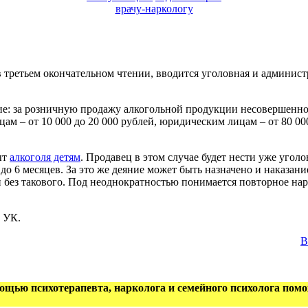
врачу-наркологу
 в третьем окончательном чтении, вводится уголовная и админис
ие: за розничную продажу алкогольной продукции несовершенн
цам – от 10 000 до 20 000 рублей, юридическим лицам – от 80 0
ыт
алкоголя детям
. Продавец в этом случае будет нести уже угол
 до 6 месяцев. За это же деяние может быть назначено и наказан
и без такового. Под неоднократностью понимается повторное на
 УК.
В
щью психотерапевта, нарколога и семейного психолога помож