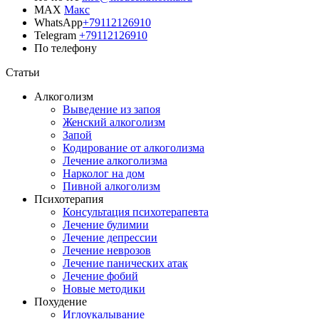
MAX
Макс
WhatsApp
+79112126910
Telegram
+79112126910
По телефону
Позвонить врачу
Статьи
Алкоголизм
Выведение из запоя
Женский алкоголизм
Запой
Кодирование от алкоголизма
Лечение алкоголизма
Нарколог на дом
Пивной алкоголизм
Психотерапия
Консультация психотерапевта
Лечение булимии
Лечение депрессии
Лечение неврозов
Лечение панических атак
Лечение фобий
Новые методики
Похудение
Иглоукалывание