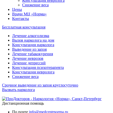
Консультация невролога
Снижение веса
Цены
Врачи МЦ «Норма»
Контакты
Бесплатная консультация
Лечение алкоголизма
Вызов нарколога на дом
Консультация нарколога
Выведение из запоя
Лечение табакокурения
Лечение неврозов
Лечение депрессий
Консультация психотерапевта
Консультация невролога
Снижение веса
Срочное выведение из запоя круглосуточно
Вызвать нарколога
Дистанционная помощь
По почте
info@medcentrnorma.ru