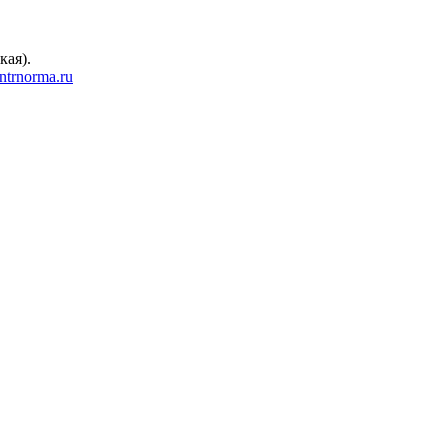
кая).
trnorma.ru