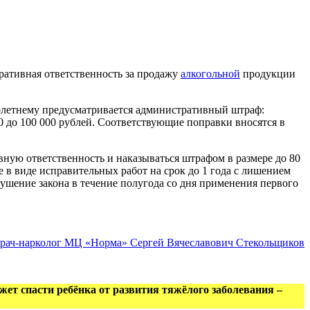
тративная ответственность за продажу
алкогольной
продукции
олетнему предусматривается административный штраф:
00 до 100 000 рублей. Соответствующие поправки вносятся в
овную ответственность и наказываться штрафом в размере до 80
ие в виде исправительных работ на срок до 1 года с лишением
рушение закона в течение полугода со дня применения первого
рач-нарколог МЦ «Норма» Сергей Вячеславович Стекольщиков
ет спасти ребёнка от развития тяжёлого заболевания –