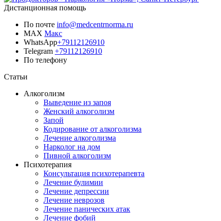
Дистанционная помощь
По почте
info@medcentrnorma.ru
MAX
Макс
WhatsApp
+79112126910
Telegram
+79112126910
По телефону
Позвонить врачу
Статьи
Алкоголизм
Выведение из запоя
Женский алкоголизм
Запой
Кодирование от алкоголизма
Лечение алкоголизма
Нарколог на дом
Пивной алкоголизм
Психотерапия
Консультация психотерапевта
Лечение булимии
Лечение депрессии
Лечение неврозов
Лечение панических атак
Лечение фобий