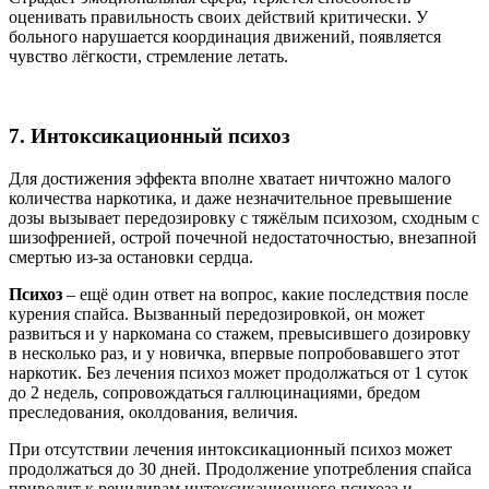
оценивать правильность своих действий критически. У
больного нарушается координация движений, появляется
чувство лёгкости, стремление летать.
7. Интоксикационный психоз
Для достижения эффекта вполне хватает ничтожно малого
количества наркотика, и даже незначительное превышение
дозы вызывает передозировку с тяжёлым психозом, сходным с
шизофренией, острой почечной недостаточностью, внезапной
смертью из-за остановки сердца.
Психоз
– ещё один ответ на вопрос, какие последствия после
курения спайса. Вызванный передозировкой, он может
развиться и у наркомана со стажем, превысившего дозировку
в несколько раз, и у новичка, впервые попробовавшего этот
наркотик. Без лечения психоз может продолжаться от 1 суток
до 2 недель, сопровождаться галлюцинациями, бредом
преследования, околдования, величия.
При отсутствии лечения интоксикационный психоз может
продолжаться до 30 дней. Продолжение употребления спайса
приводит к рецидивам интоксикационного психоза и,