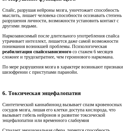
Спайс, разрушая нейроны мозга, уничтожает способность
мыслить, лишает человека способности осознавать степень
разрушения личности, возможности установить контакт с
другими людьми.
Наркозависимый после длительного употребления спайса
утрачивает интеллект, лишается даже самой возможности
понимания возникшей проблемы. Психологическая
реабилитация спайсозависимого
со стажем 6 месяцев
сложнее и трудозатратнее, чем героинового наркомана.
По мере разрушения мозга в характере возникают признаки
шизофрении с приступами паранойи.
6. Токсическая энцефалопатия
Синтетический каннабиноид вызывает спазм кровеносных
сосудов мозга, лишая его клетки доступа кислорода, что
вызывает гибель нейронов и развитие токсической
энцефалопатии или временного слабоумия
Страдает эмоциональная сфера, теряется способность