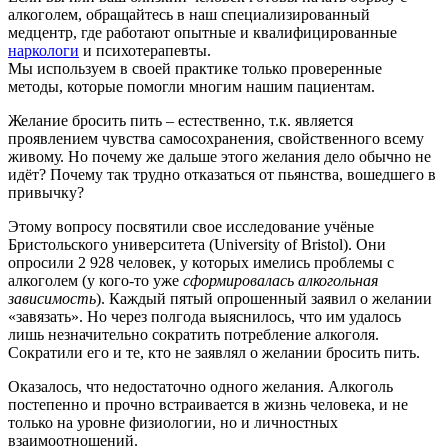
алкоголем, обращайтесь в наш специализированный
медцентр, где работают опытные и квалифицированные
наркологи
и психотерапевты.
Мы используем в своей практике только проверенные
методы, которые помогли многим нашим пациентам.
Желание бросить пить – естественно, т.к. является
проявлением чувства самосохранения, свойственного всему
живому. Но почему же дальше этого желания дело обычно не
идёт? Почему так трудно отказаться от пьянства, вошедшего в
привычку?
Этому вопросу посвятили свое исследование учёные
Бристольского университета (University of Bristol). Они
опросили 2 928 человек, у которых имелись проблемы с
алкоголем (у кого-то уже
сформировалась алкогольная
зависимость
). Каждый пятый опрошенный заявил о желании
«завязать». Но через полгода выяснилось, что им удалось
лишь незначительно сократить потребление алкоголя.
Сократили его и те, кто не заявлял о желании бросить пить.
Оказалось, что недостаточно одного желания. Алкоголь
постепенно и прочно встраивается в жизнь человека, и не
только на уровне физиологии, но и личностных
взаимоотношений.