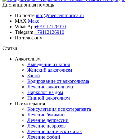
Дистанционная помощь
По почте
info@medcentrnorma.ru
MAX
Макс
WhatsApp
+79112126910
Telegram
+79112126910
По телефону
Позвонить врачу
Статьи
Алкоголизм
Выведение из запоя
Женский алкоголизм
Запой
Кодирование от алкоголизма
Лечение алкоголизма
Нарколог на дом
Пивной алкоголизм
Психотерапия
Консультация психотерапевта
Лечение булимии
Лечение депрессии
Лечение неврозов
Лечение панических атак
Лечение фобий