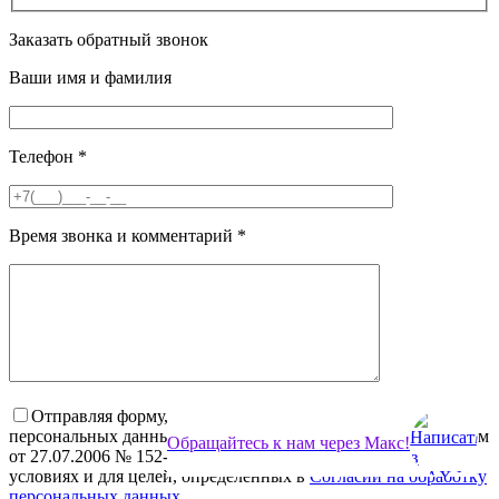
Заказать обратный звонок
Ваши имя и фамилия
Телефон
*
Время звонка и комментарий
*
Отправляя форму, я даю своё согласие на обработку моих
персональных данных в соответствии с Федеральным законом
Обращайтесь к нам через Макс!
от 27.07.2006 № 152-ФЗ «О персональных данных», на
условиях и для целей, определённых в
Согласии на обработку
персональных данных
.