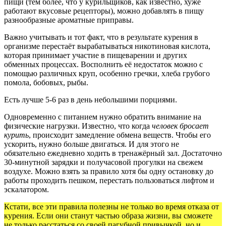
пищи (тем более, что у курильщиков, как известно, хуже
работают вкусовые рецепторы), можно добавлять в пищу
разнообразные ароматные приправы.
Важно учитывать и тот факт, что в результате курения в
организме перестаёт вырабатываться никотиновая кислота,
которая принимает участие в пищеварении и других
обменных процессах. Восполнить её недостаток можно с
помощью различных круп, особенно гречки, хлеба грубого
помола, бобовых, рыбы.
Есть лучше 5-6 раз в день небольшими порциями.
Одновременно с питанием нужно обратить внимание на
физические нагрузки. Известно, что когда
человек бросает
курить
, происходит замедление обмена веществ. Чтобы его
ускорить, нужно больше двигаться. И для этого не
обязательно ежедневно ходить в тренажёрный зал. Достаточно
30-минутной зарядки и получасовой прогулки на свежем
воздухе. Можно взять за правило хотя бы одну остановку до
работы проходить пешком, перестать пользоваться лифтом и
эскалатором.
Кстати, все эти правила полезны не только во время отказа от
курения. Если они станут частью образа жизни, вы сможете
не только расстаться со своей пагубной привычкой, но и