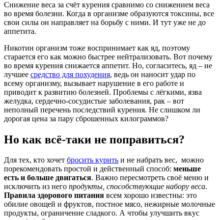
Снижение веса за счёт курения сравнимо со снижением веса
во время болезни. Когда в организме образуются токсины, все
свои силы он направляет на борьбу с ними. И тут уже не до
аппетита.
Никотин организм тоже воспринимает как яд, поэтому
старается его как можно быстрее нейтрализовать. Вот почему
во время курения снижается аппетит. Но, согласитесь, яд – не
лучшее
средство для похудения
, ведь он наносит удар по
всему организму, вызывает нарушение в его работе и
приводит к развитию болезней. Проблемы с лёгкими, язва
желудка, сердечно-сосудистые заболевания, рак – вот
неполный перечень последствий курения. Не слишком ли
дорогая цена за пару сброшенных килограммов?
Но как всё-таки не поправиться?
Для тех, кто хочет
бросить курить
и не набрать вес, можно
порекомендовать простой и действенный способ:
меньше
есть и больше двигаться
. Важно пересмотреть своё меню и
исключить из него
продукты, способствующие набору веса
.
Правила здорового питания
всем хорошо известны: это
обилие овощей и фруктов, постное мясо, нежирные молочные
продукты, ограничение сладкого. А чтобы улучшить вкус