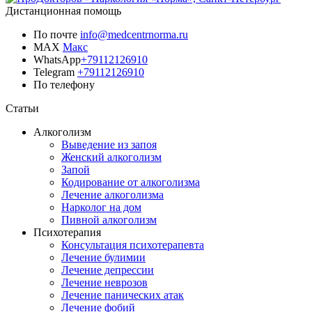
Дистанционная помощь
По почте
info@medcentrnorma.ru
MAX
Макс
WhatsApp
+79112126910
Telegram
+79112126910
По телефону
Позвонить врачу
Статьи
Алкоголизм
Выведение из запоя
Женский алкоголизм
Запой
Кодирование от алкоголизма
Лечение алкоголизма
Нарколог на дом
Пивной алкоголизм
Психотерапия
Консультация психотерапевта
Лечение булимии
Лечение депрессии
Лечение неврозов
Лечение панических атак
Лечение фобий